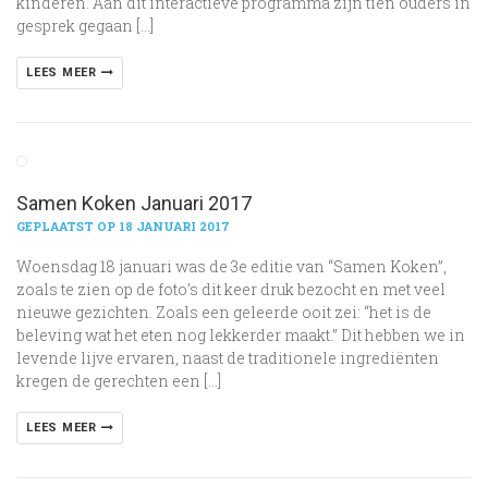
kinderen. Aan dit interactieve programma zijn tien ouders in
gesprek gegaan […]
LEES MEER
Samen Koken Januari 2017
GEPLAATST OP 18 JANUARI 2017
Woensdag 18 januari was de 3e editie van “Samen Koken”,
zoals te zien op de foto’s dit keer druk bezocht en met veel
nieuwe gezichten. Zoals een geleerde ooit zei: “het is de
beleving wat het eten nog lekkerder maakt.” Dit hebben we in
levende lijve ervaren, naast de traditionele ingrediënten
kregen de gerechten een […]
LEES MEER