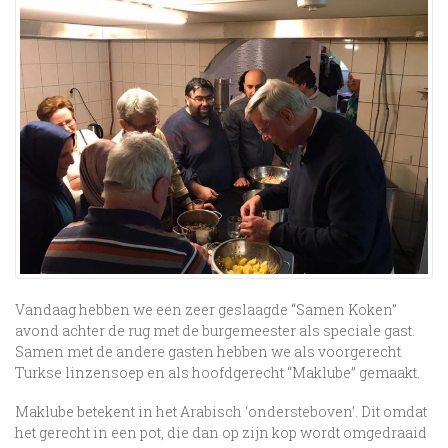
Vandaag hebben we een zeer geslaagde “Samen Koken”
avond achter de rug met de burgemeester als speciale gast.
Samen met de andere gasten hebben we als voorgerecht
Turkse linzensoep en als hoofdgerecht “Maklube” gemaakt.
Maklube betekent in het Arabisch ‘ondersteboven’. Dit omdat
het gerecht in een pot, die dan op zijn kop wordt omgedraaid